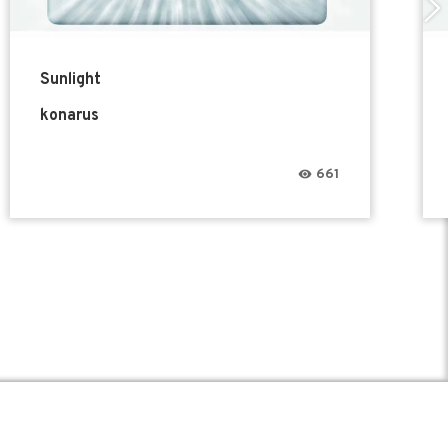
Sunlight
konarus
661