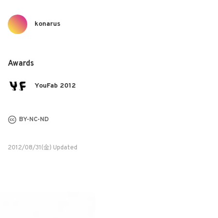
konarus
Awards
YouFab 2012
BY-NC-ND
2012/08/31(金) Updated