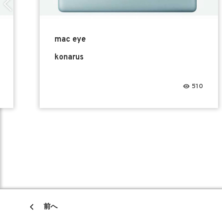
mac eye
konarus
510
前へ