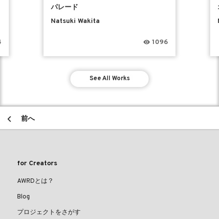
パレード
Natsuki Wakita
4
1096
See All Works
前へ
for Creators
AWRDとは？
Blog
プロジェクトをさがす