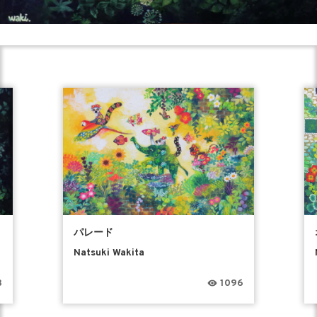
パレード
Natsuki Wakita
3
1096