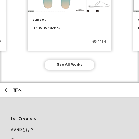
sunset
BOW WORKS
9
1114
See All Works
前へ
for Creators
AWRDとは？