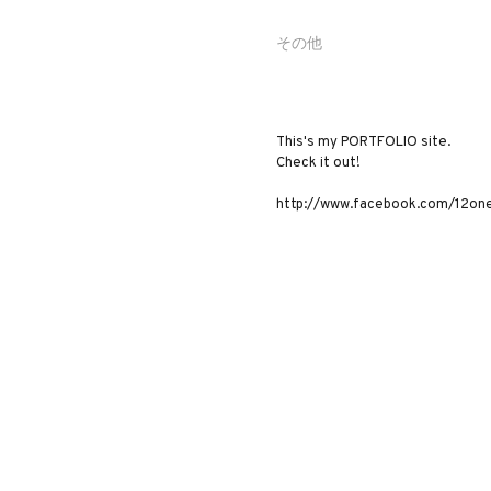
その他
This's my PORTFOLIO site.
Check it out!
http://www.facebook.com/12on