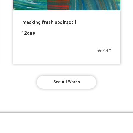
masking fresh abstract 1
12one
447
See All Works