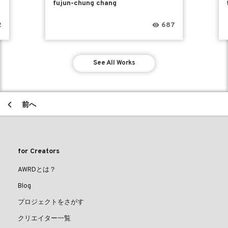
fujun-chung chang
2
687
See All Works
前へ
for Creators
AWRDとは？
Blog
プロジェクトをさがす
クリエイター一覧