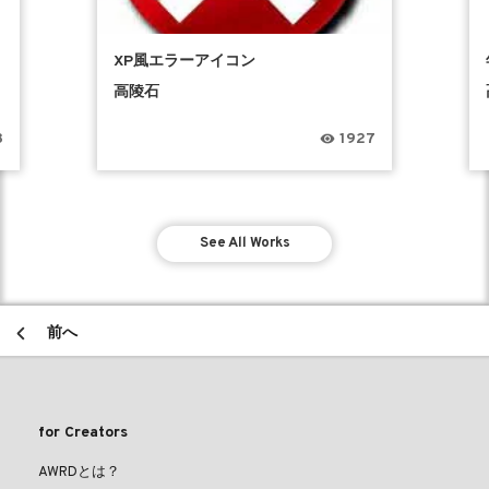
XP風エラーアイコン
高陵石
8
1927
See All Works
前へ
for Creators
AWRDとは？