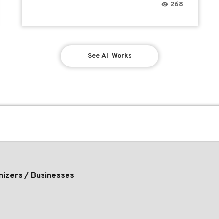
268
See All Works
nizers / Businesses