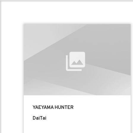
YAEYAMA HUNTER
DaiTai