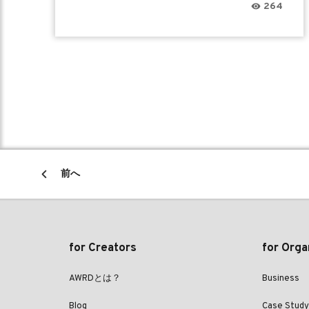
264
前へ
for Creators
for Orga
AWRDとは？
Business
Blog
Case Study