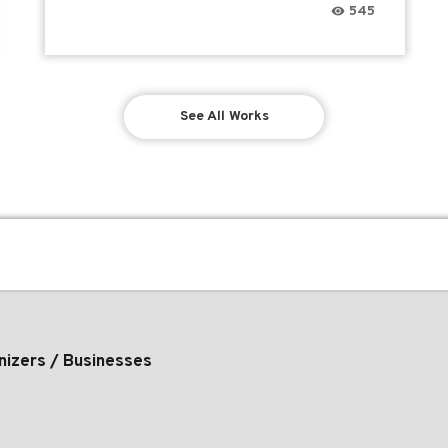
545
See All Works
nizers / Businesses