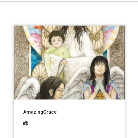
AmazingGrace
緑