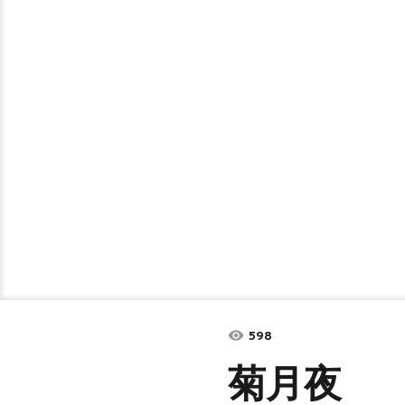
598
菊月夜