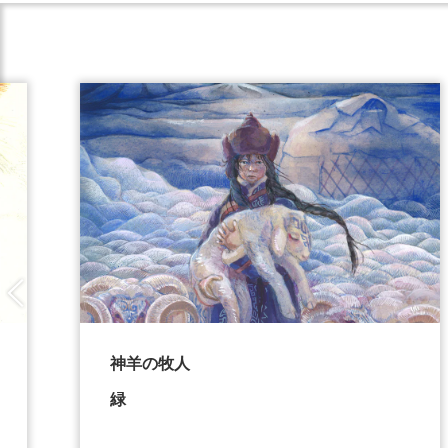
神羊の牧人
緑