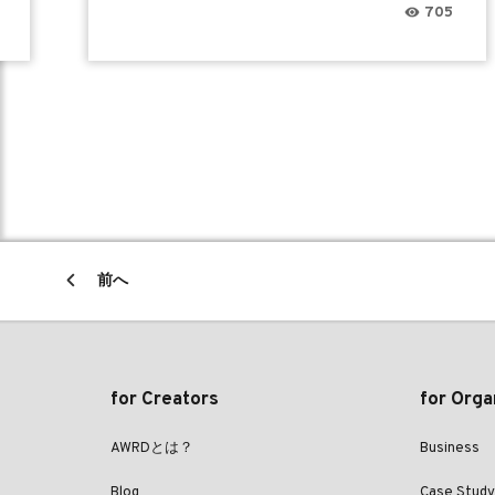
705
前へ
for Creators
for Orga
AWRDとは？
Business
Blog
Case Study