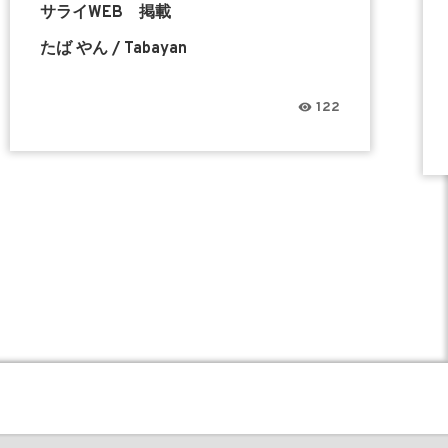
サライWEB 掲載
たば やん / Tabayan
122