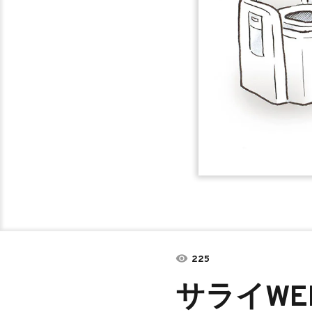
225
サライWE