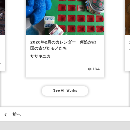
2020年2月のカレンダー 何処かの
国の古びたモノたち
ササキユカ
4
134
See All Works
前へ