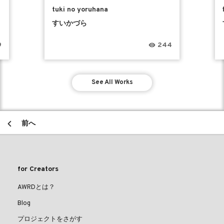
tuki no yoruhana
すいかづら
9
244
See All Works
前へ
for Creators
AWRDとは？
Blog
プロジェクトをさがす