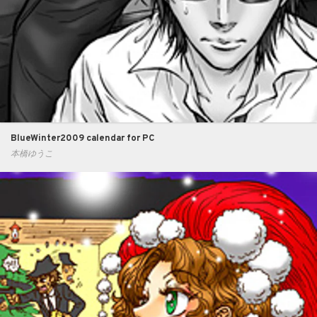
BlueWinter2009 calendar for PC
本橋ゆうこ