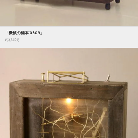
「機械の標本’0509」
内林武史