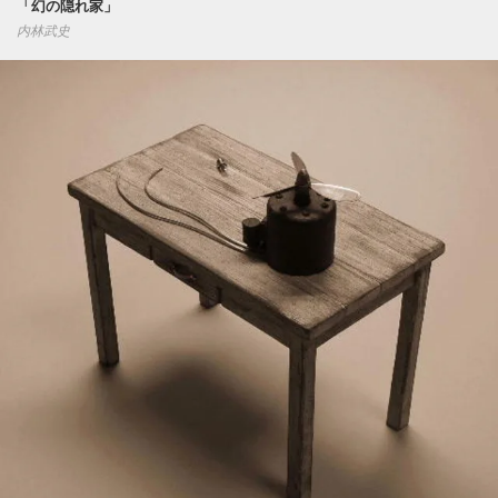
「幻の隠れ家」
内林武史