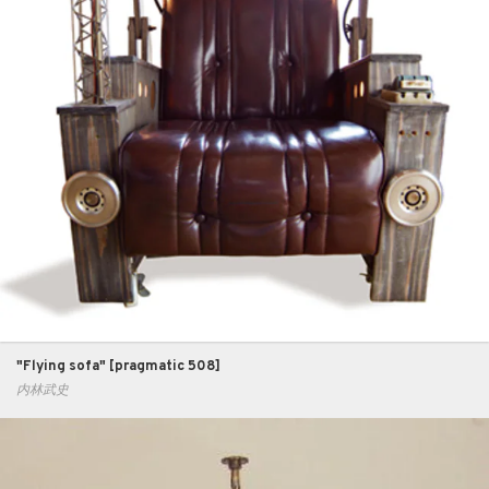
"Flying sofa" [pragmatic 508]
内林武史