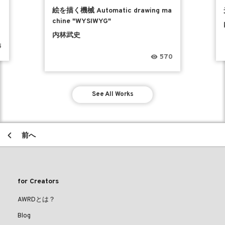
絵を描く機械 Automatic drawing ma
chine "WYSIWYG"
内林武史
5
570
See All Works
前へ
for Creators
AWRDとは？
Blog