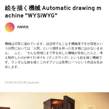
絵を描く機械 Automatic drawing m
achine "WYSIWYG"
内林武史
機械は日常に溢れています。ほぼ何でもこなす機械達ですが芸術とい
う分野においては「人間」という感性を持った生き物にはかないませ
ん。 ふと、「そんな領域にまで手を出した機械が存在したらと」考
え制作したのがW Y S I W Y G（ヴィズヴィグ）という絵を描く機械で
す。ランダムな線を描くこのオブジェは世界に一つという作品を生み
出します。
2008/10/09(木) Updated