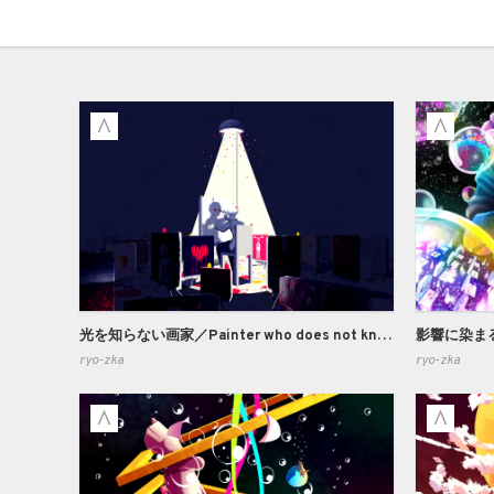
光を知らない画家／Painter who does not know light
影響に染まる／S
ryo-zka
ryo-zka