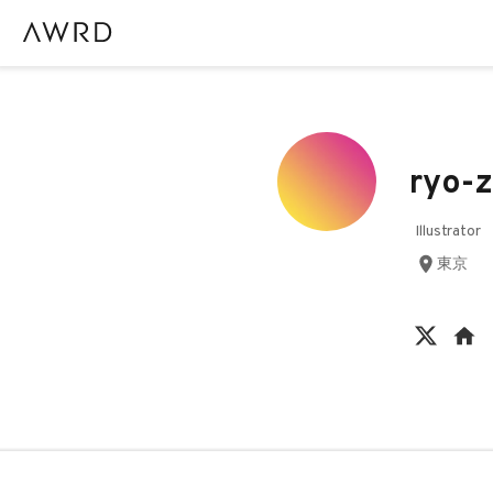
ryo-
Illustrator
東京