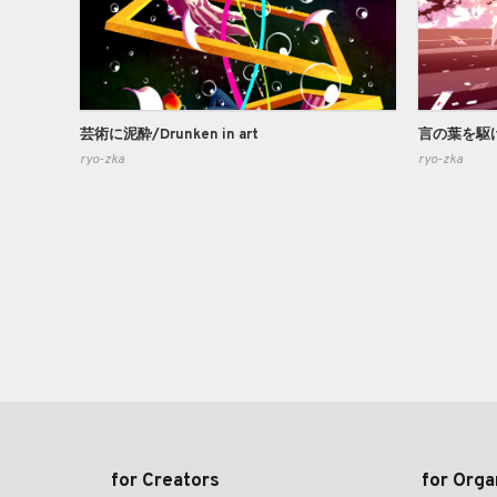
芸術に泥酔/Drunken in art
言の葉を駆ける/
ryo-zka
ryo-zka
for Creators
for Orga