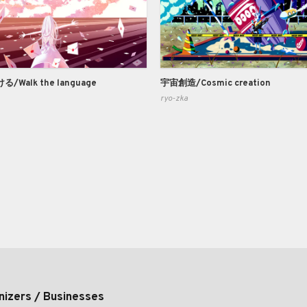
Walk the language
宇宙創造/Cosmic creation
ryo-zka
nizers / Businesses