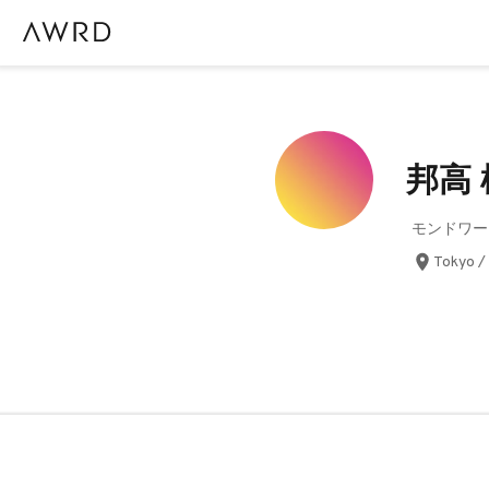
邦高
モンドワー
Tokyo /