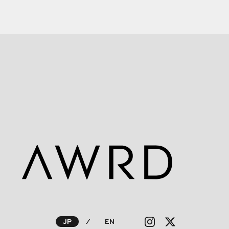
JP
⁄
EN