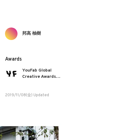
邦高 柚樹
Awards
YouFab Global
Creative Awards
2019
2019/11/08(金) Updated