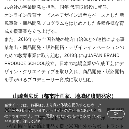
式会社の事業開発を担当、同年 代表取締役に就任。
オンライン教育サービスやデザイン思考をベースとした新
規事業・商品開発プログラムをはじめとした多種多様な育
成支援事業を立ち上げる。
また、2016年から全国各地の地方自治体との連携による事
業創出・商品開発・販路開拓・デザインイノベーションの
ための教育事業に取り組む。2018年にはJAPAN BRAND
PRODUCE SCHOOL設立。日本の地場産業や伝統工芸にデ
ザイン・クリエイティブを取り入れ、商品開発・販路開拓
を手がけるプロデューサー育成に取り組む。
山崎満広氏（都市計画家、地域経済開発家）
当サイトでは、お客様により良い体験を提供するため、ク
2012年よりポートランド市開発局にてビジネス・産業開発
ッキーを利用しています。当サイトのご利用にあたり、弊
OK
社クッキーポリシーにご同意いただいたものとさせていた
マネージャー、国際事業開発オフィサー歴任。ポートラン
だきます。
詳しく読む
ド都市圏企業の輸出開発支援と米国内外からポートランド