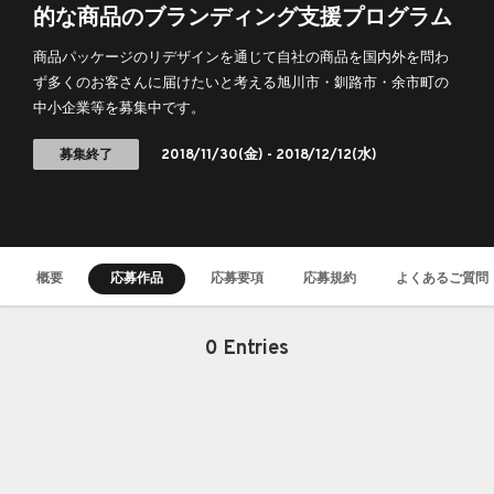
的な商品のブランディング支援プログラム
商品パッケージのリデザインを通じて自社の商品を国内外を問わ
ず多くのお客さんに届けたいと考える旭川市・釧路市・余市町の
中小企業等を募集中です。
募集終了
2018/11/30
(金) -
2018/12/12
(水)
概要
応募作品
応募要項
応募規約
よくあるご質問
0 Entries