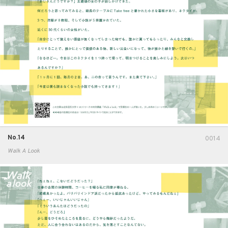
No.14
0014
Walk A Look