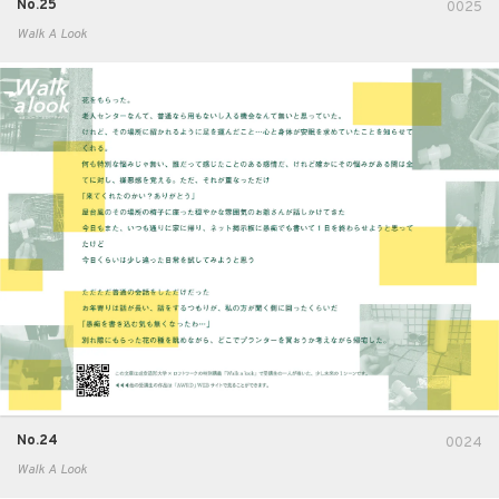
No.25
0025
Walk A Look
No.24
0024
Walk A Look