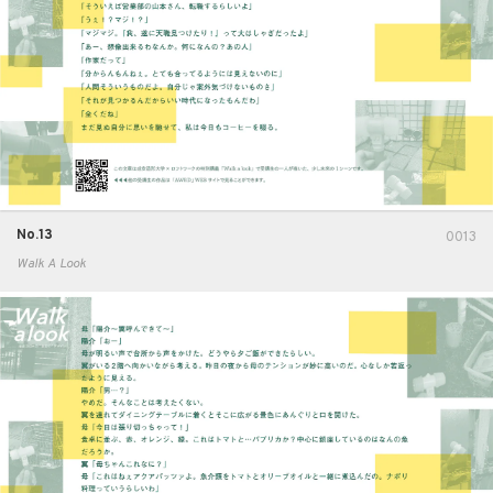
No.13
0013
Walk A Look