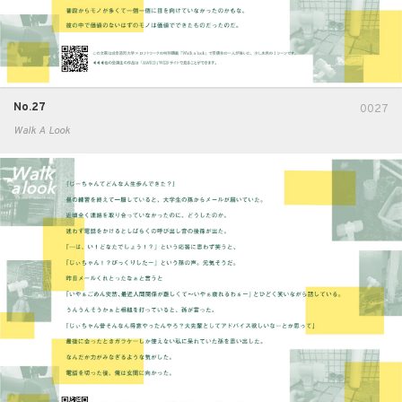
No.27
0027
Walk A Look