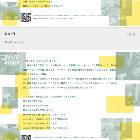
No.19
0019
Walk A Look