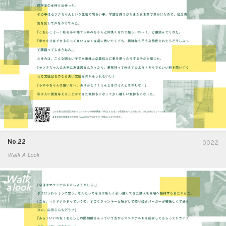
No.22
0022
Walk A Look