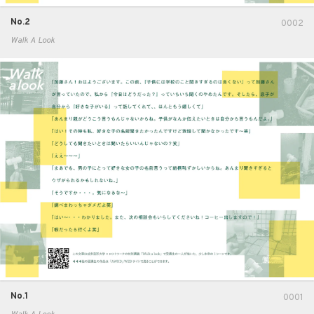
No.2
0002
Walk A Look
No.1
0001