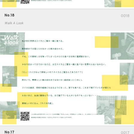
No.18
0018
Walk A Look
No.17
0017