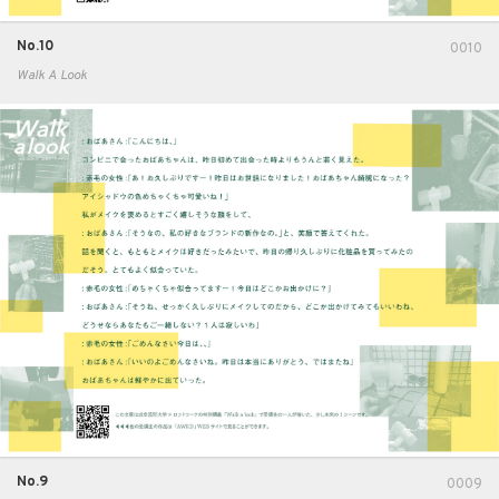
No.10
0010
Walk A Look
No.9
0009