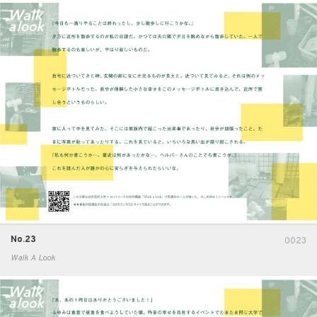
No.23
0023
Walk A Look