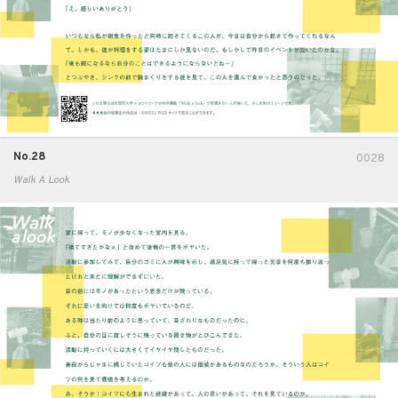
No.28
0028
Walk A Look