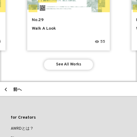
No.29
Walk A Look
5
55
See All Works
前へ
for Creators
AWRDとは？