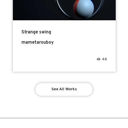
Strange swing
mametarouboy
46
See All Works