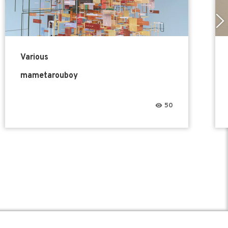
Various
mametarouboy
50