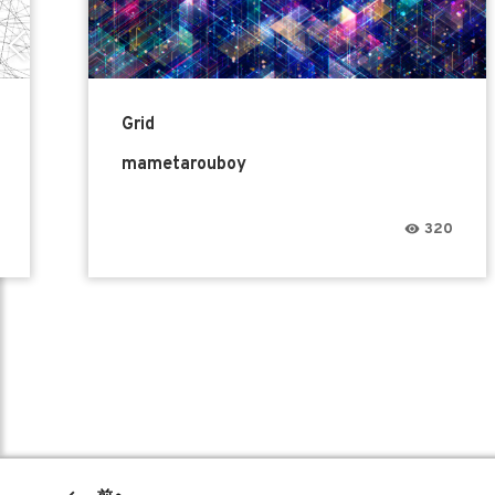
Grid
mametarouboy
320