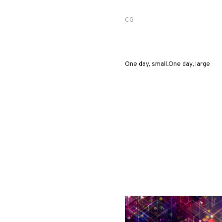
CG
One day, small.One day, large