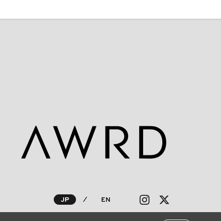
JP
⁄
EN