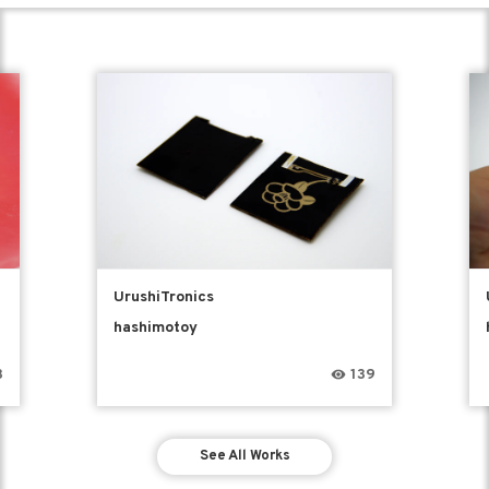
UrushiTronics
hashimotoy
3
139
See All Works