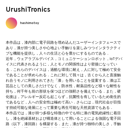
UrushiTronics
hashimotoy
本作品は，漆内部に電子回路を埋め込んだユーザーインタフェースで
あり，漆が持つ美しさや心地よい手触りを楽しみつつインタラクティ
ブな機能を提供し，人々の生活と心を豊かにするものである．
近年，ウェアラブルデバイス，コミュニケーションロボット，IoTデバ
イスに代表されるように，人とモノの関係性はより密接になってい
る．これらのデバイスは，過酷な環境に耐え，人に対して極めて安全
であることが求められる．これに対して我々は，古くから人と直接触
れ合うモノに利用されてきた「漆」を用いることを提案する．漆は工
芸品としての美しさだけでなく，防水性，耐薬品性など様々な耐性を
持ち，何千年も前の形状を保つほどの強靭さを備えている．また，硬
化後は，アレルギー反応も起こらず，抗菌性を有しているため衛生的
であるなど，人への安全性は極めて高い．さらには，現代社会が目指
す持続可能な発展にとって重要な再生可能な天然資源でもある．
本作品では，漆が持つ多様な特徴の中でも特に漆の電気絶縁性に着目
し，漆を絶縁基材および構造体として用いることによる強固な電子回
路（以下，漆回路）を構築する．また，漆が持つ独特の美しさ，手触