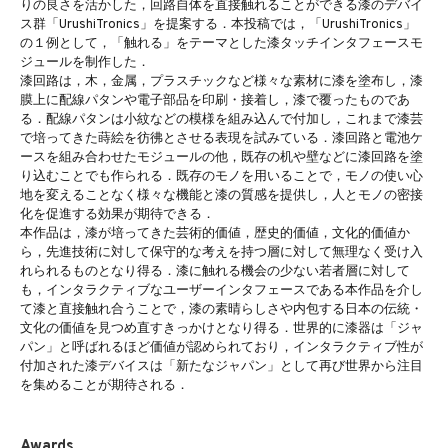
りの良さを活かした，回路自体を直接触れることができる漆のデバイ
ス群「UrushiTronics」を提案する．本投稿では，「UrushiTronics」
の１例として，「触れる」をテーマとした漆タッチインタフェースモ
ジュールを制作した．
漆回路は，木，金属，プラスチックなど様々な素材に漆を塗布し，漆
膜上に配線パタンや電子部品を印刷・接着し，漆で覆ったものであ
る．配線パタンは小紋などの模様を組み込んで付加し，これまで漆芸
で培ってきた蒔絵を彷彿とさせる表現を試みている．漆回路と電池ケ
ースを組み合わせたモジュールの他，既存の机や壁などに漆回路を塗
り込むことでも作られる．既存のモノを用いることで，モノの使い心
地を変えることなく様々な機能と漆の質感を提供し，人とモノの密接
化を促進する効果が期待できる．
本作品は，漆が培ってきた芸術的価値，歴史的価値，文化的価値か
ら，先進技術に対して保守的な考えを持つ層に対して無理なく受け入
れられるものとなり得る．漆に触れる機会の少ない若者層に対して
も，インタラクティブなユーザーインタフェースである本作品を介し
て漆と直接触れ合うことで，漆の素晴らしさや内包する日本の伝統・
文化の価値を見つめ直すきっかけとなり得る．世界的に漆器は「ジャ
パン」と呼ばれるほど価値が認められており，インタラクティブ性が
付加された漆デバイスは「新たなジャパン」として再び世界から注目
を集めることが期待される．
Awards