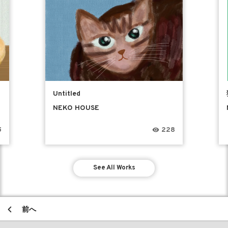
Untitled
NEKO HOUSE
5
228
See All Works
前へ