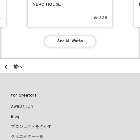
NEKO HOUSE
4
228
See All Works
前へ
for Creators
AWRDとは？
Blog
プロジェクトをさがす
クリエイター一覧