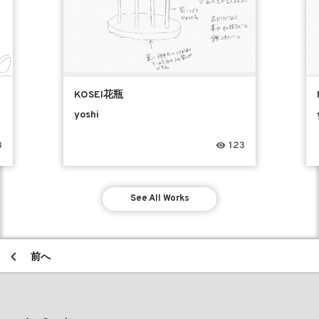
KOSEI花瓶
yoshi
8
123
See All Works
前へ