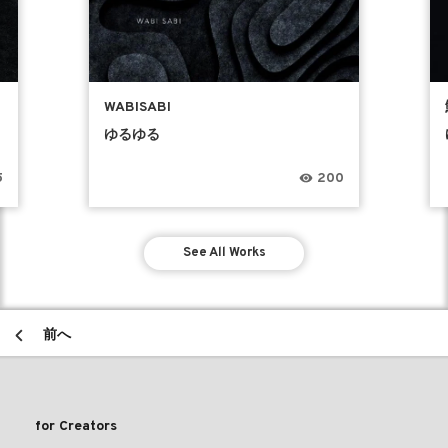
WABISABI
ゆるゆる
5
200
See All Works
前へ
for Creators