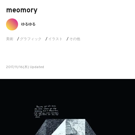
meomory
ゆるゆる
美術
/
グラフィック
/
イラスト
/
その他
2017/11/16(木) Updated