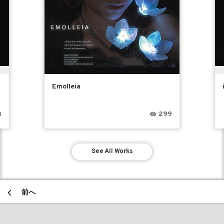
Emolleia
3
299
See All Works
前へ