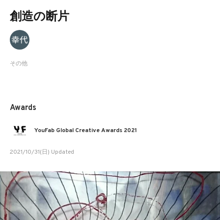
創造の断片
その他
Awards
YouFab Global Creative Awards 2021
2021/10/31(日) Updated