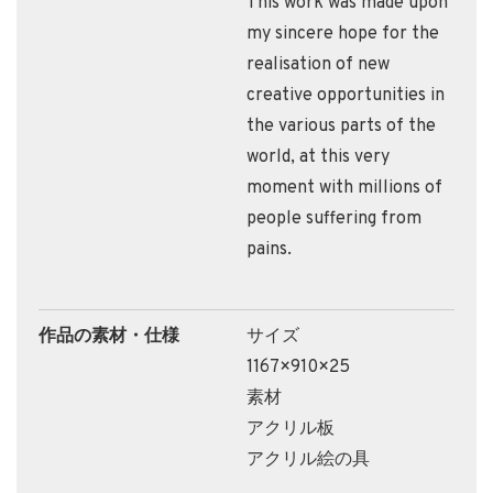
This work was made upon
my sincere hope for the
realisation of new
creative opportunities in
the various parts of the
world, at this very
moment with millions of
people suffering from
pains.
作品の素材・仕様
サイズ
1167×910×25
素材
アクリル板
アクリル絵の具