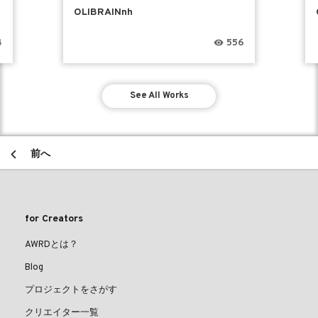
OLIBRAINnh
4
556
See All Works
前へ
for Creators
AWRDとは？
Blog
プロジェクトをさがす
クリエイター一覧