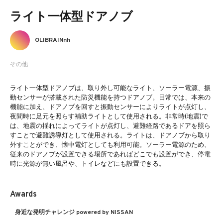
ライト一体型ドアノブ
OLIBRAINnh
その他
ライト一体型ドアノブは、取り外し可能なライト、ソーラー電源、振
動センサーが搭載された防災機能を持つドアノブ。日常では、本来の
機能に加え、ドアノブを回すと振動センサーによりライトが点灯し、
夜間時に足元を照らす補助ライトとして使用される。非常時(地震)で
は、地震の揺れによってライトが点灯し、避難経路であるドアを照ら
すことで避難誘導灯として使用される。ライトは、ドアノブから取り
外すことができ、懐中電灯としても利用可能。ソーラー電源のため、
従来のドアノブが設置できる場所であればどこでも設置ができ、停電
時に光源が無い風呂や、トイレなどにも設置できる。
Awards
身近な発明チャレンジ powered by NISSAN