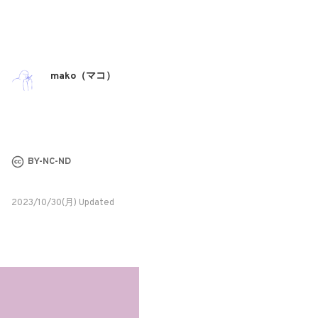
mako（マコ）
BY-NC-ND
2023/10/30(月) Updated