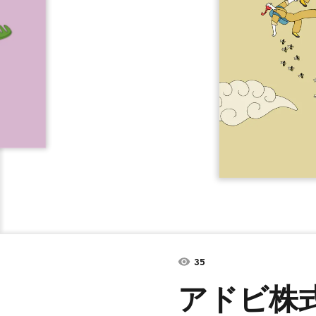
35
アドビ株