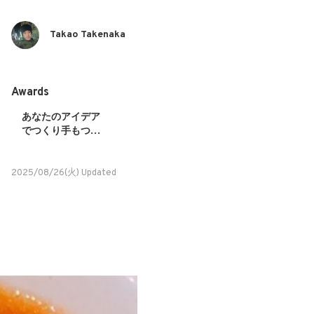
Takao Takenaka
Awards
あなたのアイデア
でつくり手もつか
い手も”ココロオド
ル”プロダクトが生
2025/08/26(火) Updated
まれる！！ものづ
くりのまち生野区
の共創プロジェク
トIMT３期アイデア
募集！