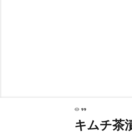
99
キムチ茶