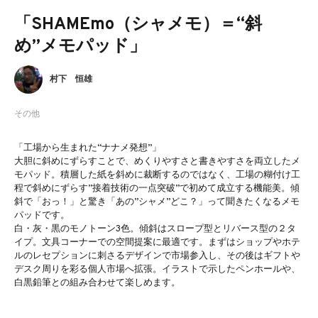
「SHAMEmo（シャメモ）＝“斜
め”メモパッド」
村下 恒雄
その他
「工場から生まれた“ナナメ発想”」
大胆に斜めにずらすことで、めくりやすさと書きやすさを両立したメ
モパッド。積層した紙を斜めに裁断するのではなく、工場の糊付け工
程で斜めにずらす”接着技術の一点突破”で初めて成立する機能美。傾
斜で「おっ！」と驚き「あの”シャメ”どこ？」って聞きたくなるメモ
パッドです。
白・灰・黒のモノトーン3色。傾斜はスロープ型とリバース型の２タ
イプ。文具コーナーでの空間提案に最適です。まずはショップやホテ
ルのレセプションに刺さるデザインで市場参入し、その後はギフトや
デスク周りを彩る個人市場へ拡張。イラストで示したペンホールや、
白黒鉛筆との組み合わせて楽しめます。