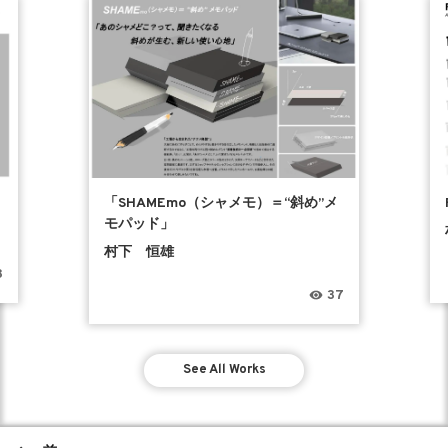
「SHAMEmo（シャメモ）＝“斜め”メ
モパッド」
村下 恒雄
8
37
See All Works