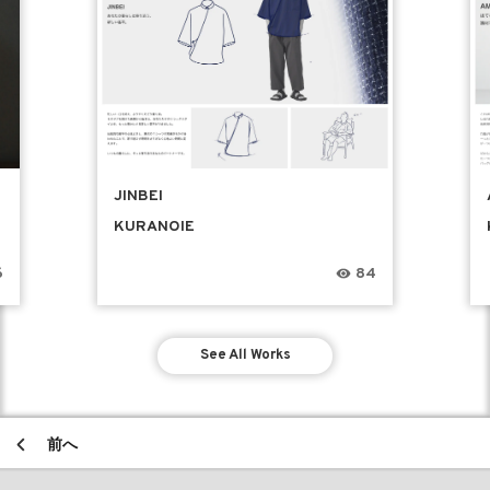
JINBEI
KURANOIE
6
84
See All Works
前へ