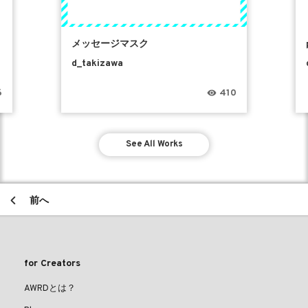
メッセージマスク
d_takizawa
6
410
See All Works
前へ
for Creators
AWRDとは？