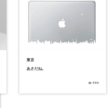
東京
あさだね。
590