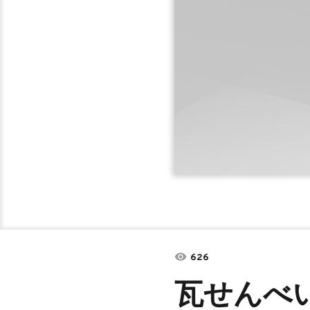
626
瓦せんべ