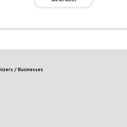
See All Works
nizers / Businesses