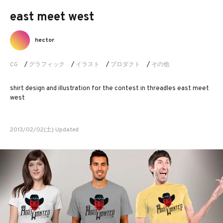
east meet west
hector
CG
/
グラフィック
/
イラスト
/
プロダクト
/
その他
shirt design and illustration for the contest in threadles east meet
west
2013/02/02(土) Updated