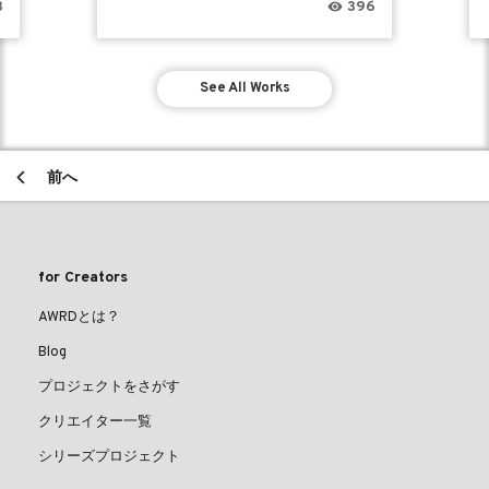
3
396
See All Works
前へ
for Creators
AWRDとは？
Blog
プロジェクトをさがす
クリエイター一覧
シリーズプロジェクト