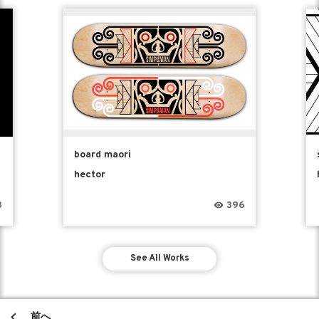
board maori
hector
3
396
See All Works
前へ