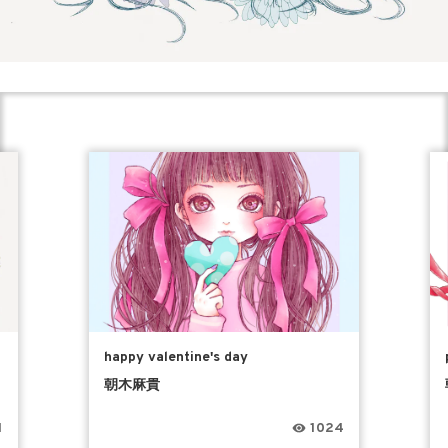
happy valentine's day
朝木麻貴
1
1024