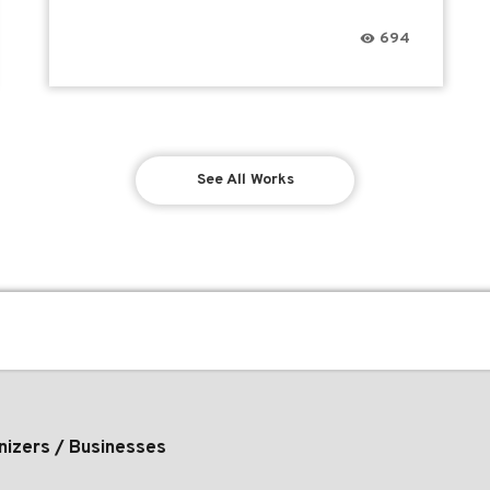
694
See All Works
nizers / Businesses