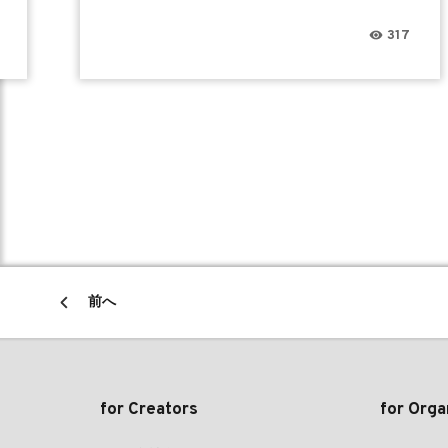
317
前へ
for Creators
for Orga