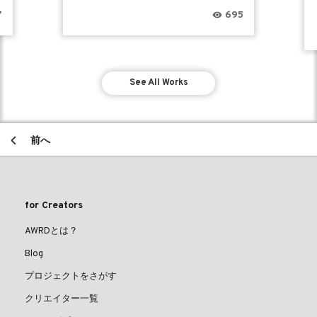
7
695
See All Works
前へ
for Creators
AWRDとは？
Blog
プロジェクトをさがす
クリエイター一覧