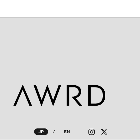
JP
⁄
EN