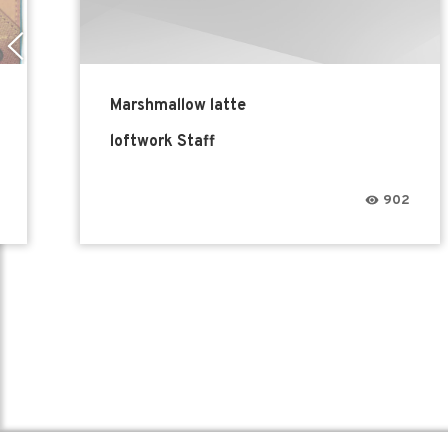
Marshmallow latte
loftwork Staff
902