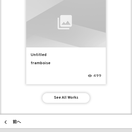
Untitled
framboise
499
See All Works
前へ