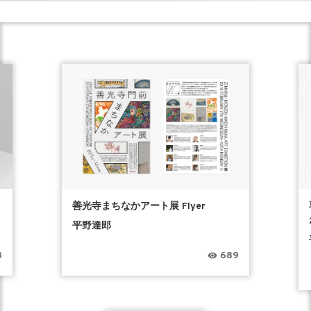
善光寺まちなかアート展 Flyer
平野達郎
8
689