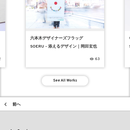
六本木デザイナーズフラッグ
SOERU - 添えるデザイン｜岡田玄也
2
63
See All Works
前へ