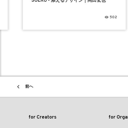
SOERU - 添えるデザイン｜岡田玄也
502
前へ
for Creators
for Orga