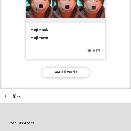
MojiMask
Mojimask
679
See All Works
前へ
for Creators