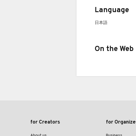
Language
日本語
On the Web
for Creators
for Organize
About us
Business