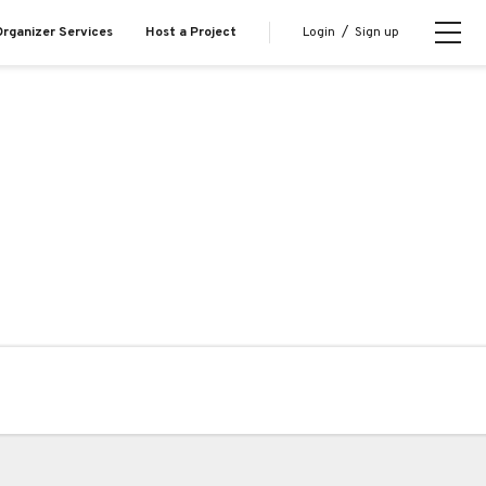
Login
/
Sign up
rganizer Services
Host a Project