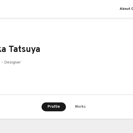
About O
a Tatsuya
r・Designer
Profile
Works