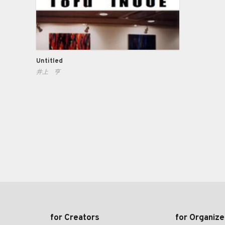
Untitled
井上 亨
for Creators
for Organize