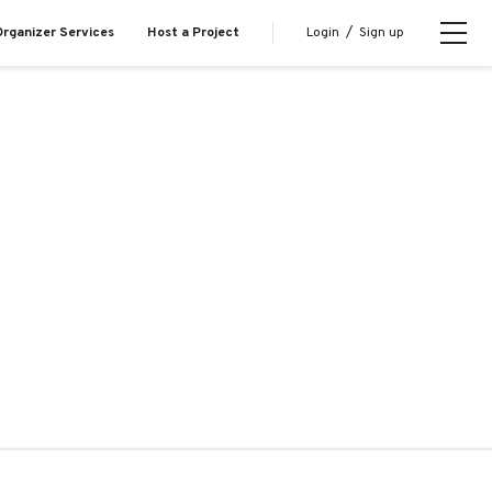
Login
/
Sign up
rganizer Services
Host a Project