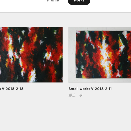
Works
Profile
s V-2018-2-18
Small works V-2018-2-11
井上 亨