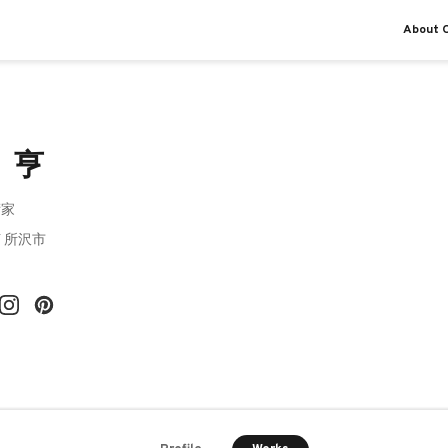
About O
 亨
術家
/ 所沢市